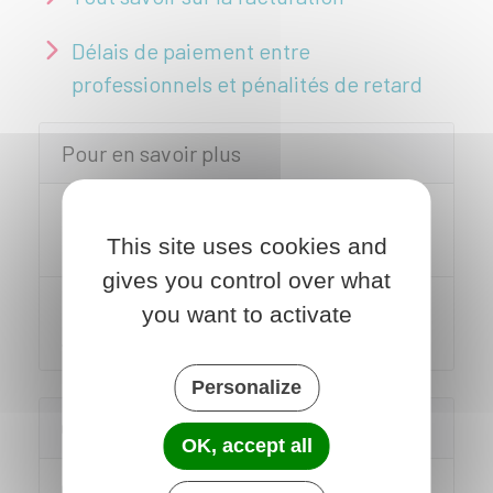
Délais de paiement entre
professionnels et pénalités de retard
Pour en savoir plus
Mentions obligatoires sur les
This site uses cookies and
documents commerciaux
gives you control over what
Guide "Proposer le paiement carte
you want to activate
à mes clients"
Personalize
Questions ? Réponses !
OK, accept all
Quel paiement un professionnel peut-il