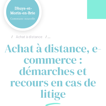
Acc
/
Achat à distance
/
Achat à distance, e-commerce : dém
Achat à distance, e-
commerce :
démarches et
recours en cas de
litige