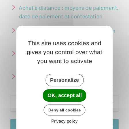
Achat à distance : moyens de paiement,
date de paiement et contestation
Vente à distance : droit de rétractation
du consommateur
This site uses cookies and
gives you control over what
Achat à distance : livraison du bien ou
you want to activate
exécution de la prestation
Achat à distance, e-commerce :
Personalize
démarches et recours en cas de litige
OK, accept all
Pour en savoir plus
Deny all cookies
Privacy policy
Services en ligne et formulaires