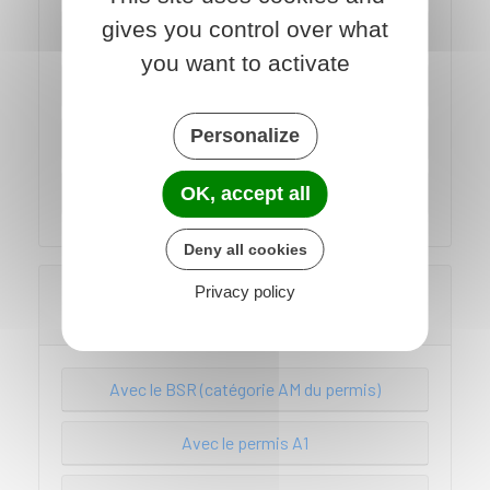
gives you control over what
Avec le permis A1
you want to activate
Avec le permis A2
Personalize
Avec le permis A
Avec le permis B
OK, accept all
Deny all cookies
Quels 2 ou 3 roues à moteur peut-on
Privacy policy
conduire à 21 ans ?
Avec le BSR (catégorie AM du permis)
Avec le permis A1