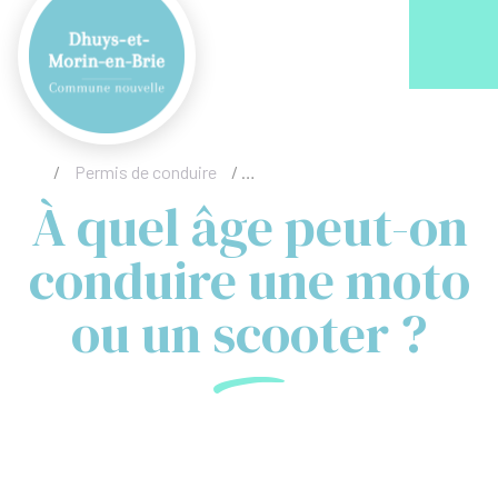
Acc
/
Permis de conduire
/
À quel âge peut-on conduire une 
À quel âge peut-on
conduire une moto
ou un scooter ?