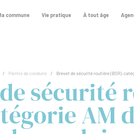
Ma commune
Vie pratique
À tout âge
Agend
/
Permis de conduire
/
Brevet de sécurité routière (BSR), cat
de sécurité 
atégorie AM 