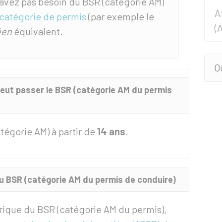
 n'avez pas besoin du BSR (catégorie AM)
A
 catégorie de permis
(par exemple le
(
éen
équivalent.
Q
 peut passer le BSR (catégorie AM du permis
tégorie AM) à partir de
14 ans
.
du BSR (catégorie AM du permis de conduire)
orique du
BSR
(catégorie AM du permis),