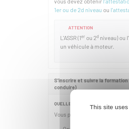
vous devez obtenir
l'attestat
1er ou de 2d niveau
ou
l'attes
ATTENTION
er
d
L'ASSR (1
ou 2
niveau) ou l
un véhicule à moteur.
S'inscrire et suivre la formati
conduire)
QUELLE OPTION CHOISIR ?
This site uses
Vous pouvez choisir
l'une des
Option
quadricycle léger 