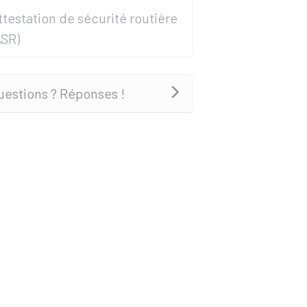
ttestation de sécurité routière
ASR)
uestions ? Réponses !