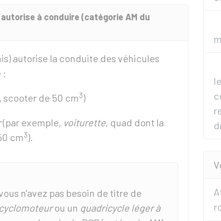
R autorise à conduire (catégorie AM du
m
s) autorise la conduite des véhicules
 :
l
c
3
, scooter de 50 cm
)
r
r
(par exemple,
voiturette
, quad dont la
d
3
 50 cm
).
V
A
 vous n'avez pas besoin de titre de
r
cyclomoteur
ou un
quadricycle léger à