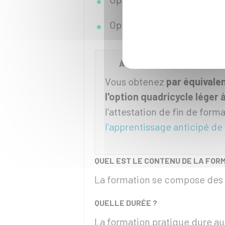
Option
cyclomoteur
.
À NOTER
Vous obtenez
par équivale
l'option quadricycle léger
l'attestation de fin de forma
l'apprentissage anticipé de
QUEL EST LE CONTENU DE LA FORM
La formation se compose des
QUELLE DURÉE ?
La formation pratique dure 