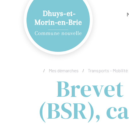
/
Mes démarches
/
Transports - Mobilité
Brevet 
(BSR), c