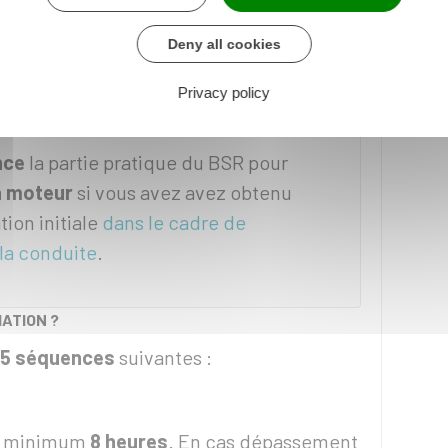
Deny all cookies
Privacy policy
nce
la partie pratique du
BSR
pour
 à moteur
si vous avez avez obtenu
tion initiale
dans le cadre de
 la conduite
.
ATION ?
5 séquences
suivantes :
au minimum
8 heures
. En cas dépassement