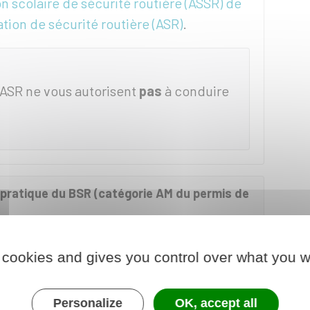
ion scolaire de sécurité routière (ASSR) de
tation de sécurité routière (ASR)
.
'ASR ne vous autorisent
pas
à conduire
on pratique du BSR (catégorie AM du permis de
 cookies and gives you control over what you w
 2 options
suivantes :
Personalize
OK, accept all
à moteur