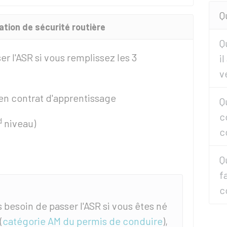
Q
tation de sécurité routière
Q
r l'
ASR
si vous remplissez les 3
i
v
 en contrat d'apprentissage
Q
c
d
niveau)
c
Q
f
c
 besoin de passer l'ASR si vous êtes né
(
catégorie AM du permis de conduire
),