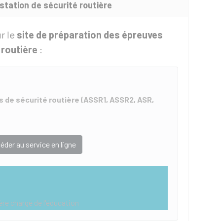
estation de sécurité routière
r le
site de préparation des épreuves
 routière
:
s de sécurité routière (ASSR1, ASSR2, ASR,
éder au service en ligne
ère chargé de l'éducation