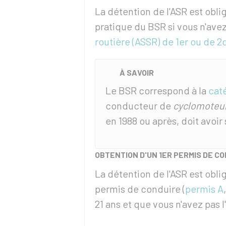
La détention de l'
ASR
est obli
pratique du
BSR
si vous n'ave
routière (ASSR) de 1er ou de 2
À SAVOIR
Le BSR correspond à la
cat
conducteur de
cyclomoteu
en 1988 ou après, doit avoir
OBTENTION D'UN 1ER PERMIS DE C
La détention de l'
ASR
est oblig
permis de conduire (
permis A
21 ans et que vous n'avez pas l'