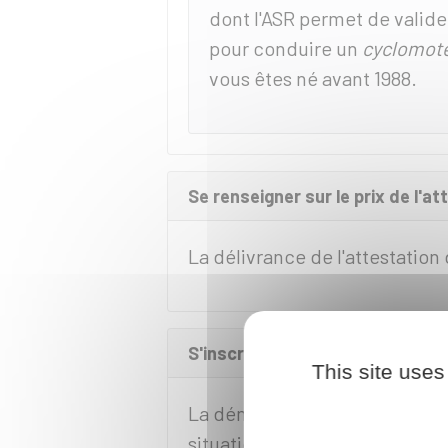
dont l'ASR permet de valider
pour conduire un
cyclomot
vous êtes né avant 1988.
Se renseigner sur le prix de l'a
La délivrance de l'attestation
S'inscrire à l'épreuve de l'attes
This site uses
La démarche varie selon que 
situation.