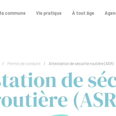
Ma commune
Vie pratique
À tout âge
Agend
/
Permis de conduire
/
Attestation de sécurité routière (ASR)
tation de sé
routière (ASR