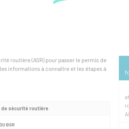
urité routière (ASR) pour passer le permis de
es informations à connaître et les étapes à
f
a
r
n de sécurité routière
A
DU BSR