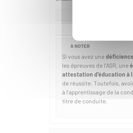
V
Vous êtes
À NOTER
Si vous avez une
déficience
les épreuves de l'ASR, une
é
attestation d'éducation à 
de réussite. Toutefois, avoi
à l'apprentissage de la cond
titre de conduite.