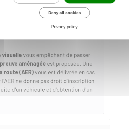
Deny all cookies
ous êtes apprenti
Privacy policy
 dans une autre situation
 visuelle
vous empêchant de passer
preuve aménagée
est proposée. Une
la route (AER)
vous est délivrée en cas
r l'AER ne donne pas droit d'inscription
uite d'un véhicule et d'obtention d'un