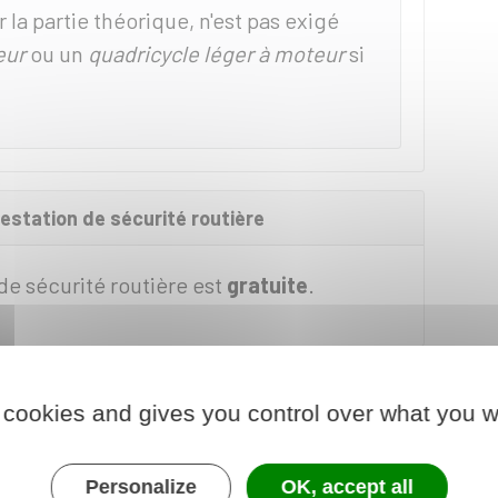
 la partie théorique, n'est pas exigé
eur
ou un
quadricycle léger à moteur
si
ttestation de sécurité routière
 de sécurité routière est
gratuite
.
tation de sécurité routière
 cookies and gives you control over what you w
vous êtes apprenti ou dans une autre
Personalize
OK, accept all