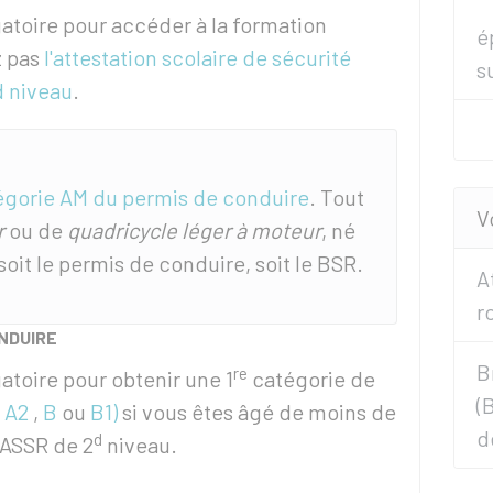
gatoire pour accéder à la formation
é
z pas
l'attestation scolaire de sécurité
s
d niveau
.
égorie AM du permis de conduire
. Tout
V
r
ou de
quadricycle léger à moteur
, né
 soit le permis de conduire, soit le BSR.
A
r
ONDUIRE
B
re
atoire pour obtenir une 1
catégorie de
(
,
A2
,
B
ou
B1)
si vous êtes âgé de moins de
d
d
ASSR
de 2
niveau.