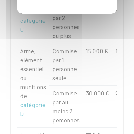
munitions
Commise
75 000 €
5 ans
de
par 2
catégorie
personnes
C
ou plus
Arme,
Commise
15 000 €
1 an
élément
par 1
essentiel
personne
ou
seule
munitions
Commise
30 000 €
2 ans
de
par au
catégorie
moins 2
D
personnes