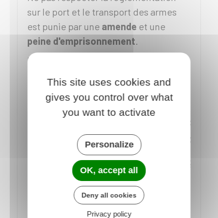
sur le port et le transport des armes
est punie par une
amende
et une
peine d'emprisonnement
.
La sanction s'applique même si la
personne est en règle concernant la
This site uses cookies and
détention de l'arme.
gives you control over what
you want to activate
Peine
Infraction
Amende
d'emp
Personalize
Arme,
Commise
30 000 €
2 ans
OK, accept all
élément
par 1
essentiel
personne
Deny all cookies
ou
seule
Privacy policy