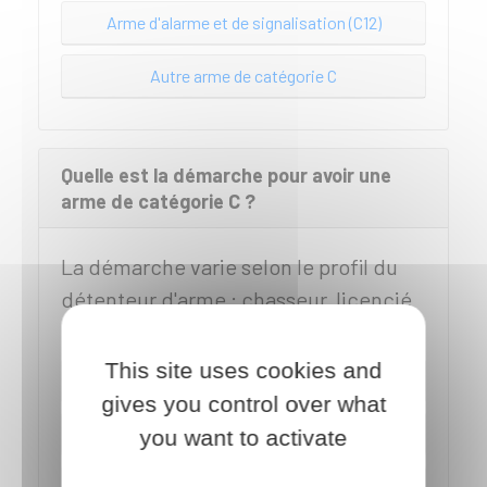
Arme d'alarme et de signalisation (C12)
Autre arme de catégorie C
Quelle est la démarche pour avoir une
arme de catégorie C ?
La démarche varie selon le profil du
détenteur d'arme : chasseur, licencié
tireur sportif, licencié biathlète…
This site uses cookies and
Vous êtes chasseur
gives you control over what
Vous êtes licencié tireur sportif
you want to activate
Vous êtes licencié biathlète ou tireur de ball-