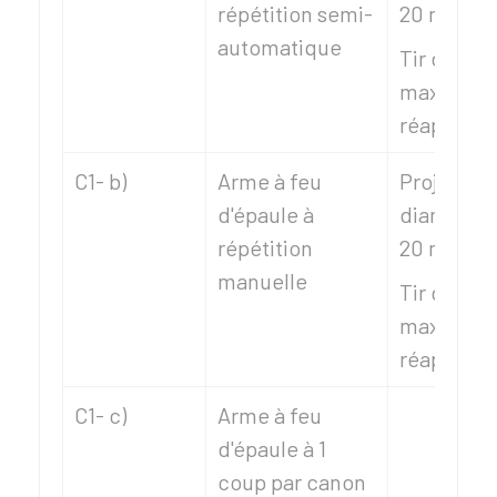
répétition semi-
20 mm
automatique
Tir de 3 m
maximum,
réapprov
C1- b)
Arme à feu
Projectile
d'épaule à
diamètre i
répétition
20 mm
manuelle
Tir de 11 
maximum,
réapprov
C1- c)
Arme à feu
d'épaule à 1
coup par canon