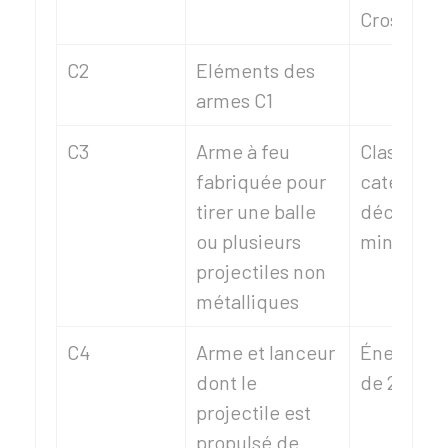
Crosse fix
C2
Eléments des
armes C1
C3
Arme à feu
Classée d
fabriquée pour
catégorie
tirer une balle
décision
ou plusieurs
ministérie
projectiles non
métalliques
C4
Arme et lanceur
Énergie à
dont le
de 20 joul
projectile est
propulsé de