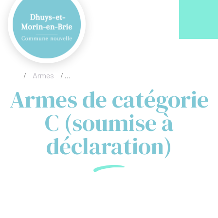
Acc
/
Armes
/
Armes de catégorie C (soumise à déclaration)
Armes de catégorie
C (soumise à
déclaration)