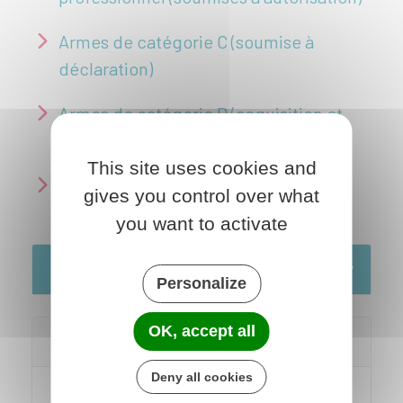
Armes de catégorie C (soumise à
déclaration)
Armes de catégorie D (acquisition et
détention libres)
This site uses cookies and
Voyager en Europe avec une arme :
gives you control over what
carte européenne d'armes à feu
you want to activate
Services en ligne et formulaires
Personalize
OK, accept all
Voir aussi
Deny all cookies
Chasse