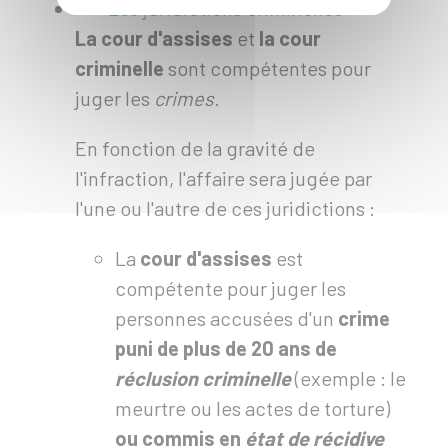
Les juridictions criminelles
La cour d'assises
et
la cour
criminelle
sont compétentes pour
juger les
crimes
.
En fonction de la gravité de
l'infraction, l'affaire sera jugée par
l'une ou l'autre de ces juridictions :
La
cour d'assises
est
compétente pour juger les
personnes accusées d'un
crime
puni de plus de 20 ans
de
réclusion criminelle
(exemple : le
meurtre ou les actes de torture)
ou
commis en
état de récidive