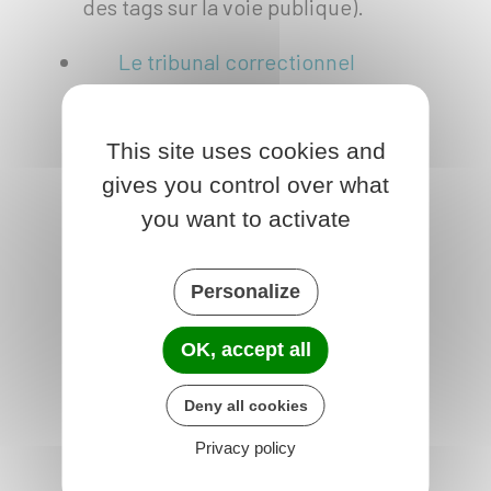
des tags sur la voie publique).
Le tribunal correctionnel
Le tribunal correctionnel
juge les
délits
commis par des personnes
This site uses cookies and
majeures.
gives you control over what
Le tribunal correctionnel peut
you want to activate
prononcer une peine
d'
emprisonnement
(ou une
peine
Personalize
alternative à la prison
). Il peut
également condamner le prévenu à
OK, accept all
une peine d'amende. En plus de ces
Deny all cookies
sanctions, le prévenu encourt des
peines complémentaires
.
Privacy policy