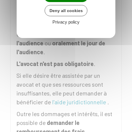
plainte
auprès des services de police,
Deny all cookies
de gendarmerie ou du procureur de la
Privacy policy
République. Elle peut également se
constituer partie civile
par écrit avant
l'audience
ou
oralement le jour de
l'audience
.
L'avocat n'est pas obligatoire
.
Si elle désire être assistée par un
avocat et que ses ressources sont
insuffisantes, elle peut demander à
bénéficier de
l'aide juridictionnelle
.
Outre les dommages et intérêts, il est
possible de
demander le
remboursement des frais