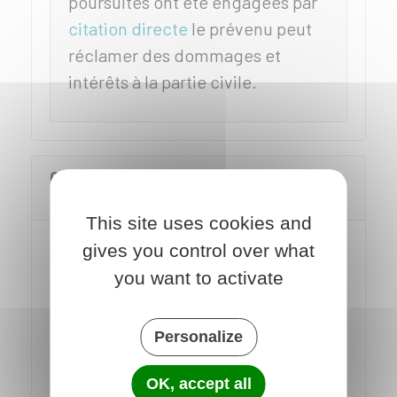
poursuites ont été engagées par
citation directe
le prévenu peut
réclamer des dommages et
intérêts à la partie civile.
Quels sont les droits de la victime
devant le tribunal de police ?
This site uses cookies and
gives you control over what
La victime peut se constituer
partie
you want to activate
civile
et demander des
dommages et
intérêts
en réparation du préjudice
qu'elle a subi.
Personalize
La victime peut se constituer partie
OK, accept all
civile
au moment où elle dépose