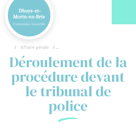
Acc
/
Affaire pénale
/
Déroulement de la procédure devant le 
Déroulement de la
procédure devant
le tribunal de
police