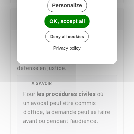
Personalize
Quand et comment demander un avocat
OK, accept all
commis d'office ?
Deny all cookies
L'avocat peut être commis d'office
Privacy policy
pour une personne mineure et pour
une personne majeure pour assurer sa
défense en justice.
À SAVOIR
Pour
les procédures civiles
où
un avocat peut être commis
d'office, la demande peut se faire
avant ou pendant l'audience.