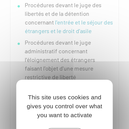
Procédures devant le juge des
libertés et de la détention
concernant
l'entrée et le séjour des
étrangers et le droit d'asile
Procédures devant le juge
administratif concernant
l'éloignement des étrangers
faisant l'objet d'une mesure
restrictive de liberté
Retenue douanière lors d'une
infraction douanière
(par exemple
This site uses cookies and
transport illégal de cigarettes ou
gives you control over what
de stupéfiants).
you want to activate