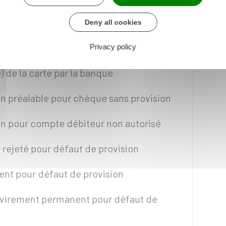
dents bancaires
Deny all cookies
 façon automatique, à
25 €
par mois le tarif
es suivants :
Privacy policy
) de la carte par la banque
ion préalable pour chèque sans provision
ion pour compte débiteur non autorisé
e rejeté pour défaut de provision
ent pour défaut de provision
 virement permanent pour défaut de