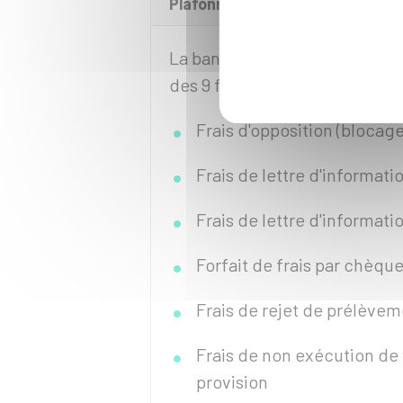
Plafonner certains frais d'inci
La banque doit plafonner, de
des 9 frais d'incidents bancair
Frais d'opposition (blocage
Frais de lettre d'informat
Frais de lettre d'informat
Forfait de frais par chèqu
Frais de rejet de prélèvem
Frais de non exécution de
provision