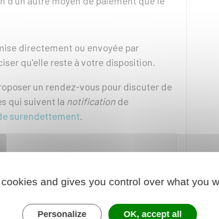
on d'un autre moyen de paiement que le
emise directement ou envoyée par
iser qu'elle reste à votre disposition.
proposer un rendez-vous pour discuter de
s qui suivent la
notification
de
r de surendettement
.
le rendez-vous proposé par la banque.
 cookies and gives you control over what you w
Personalize
OK, accept all