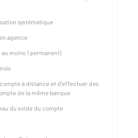
isation systématique
s en agence
t au moins 1 permanent)
mois
e compte à distance et d'effectuer des
 compte de la même banque
iveau du solde du compte