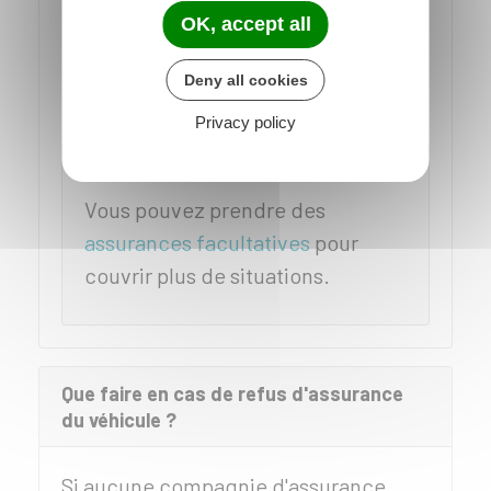
véhicule et la personne reconnue
OK, accept all
responsable de l'accident ne seront
pas indemnisés pour les dommages
Deny all cookies
qu'ils ont subis.
Privacy policy
À NOTER
Vous pouvez prendre des
assurances facultatives
pour
couvrir plus de situations.
Que faire en cas de refus d'assurance
du véhicule ?
Si aucune compagnie d'assurance