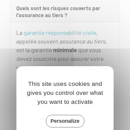
Quels sont les risques couverts par
l'assurance au tiers ?
La
garantie responsabilité civile
,
appelée souvent
assurance au tiers
,
est la garantie
minimale
que vous
devez souscrire pour assurer votre
véhicule.
Cette garantie couvre les dommages
This site uses cookies and
que le véhicule peut occasionner :
gives you control over what
blessure d'un piéton ou d'un passager,
you want to activate
dégât causé à un autre véhicule ou à
un bâtiment par exemple.
Personalize
En revanche, le conducteur du