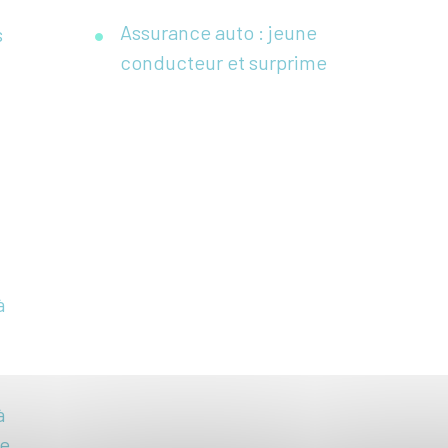
Assurance auto : jeune
s
conducteur et surprime
à
à
de