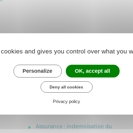
Indemnisation du sinistre
 cookies and gives you control over what you w
e
Accident de la route :
n
indemnisation des dégâts
matériels d'une voiture ou
Personalize
OK, accept all
moto ou scooter
es à
Deny all cookies
Accident de la route :
indemnisation des victimes
Privacy policy
de dommages corporels
Assurance : indemnisation du