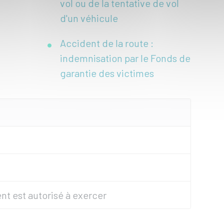
vol ou de la tentative de vol
d'un véhicule
Accident de la route :
indemnisation par le Fonds de
garantie des victimes
nt est autorisé à exercer