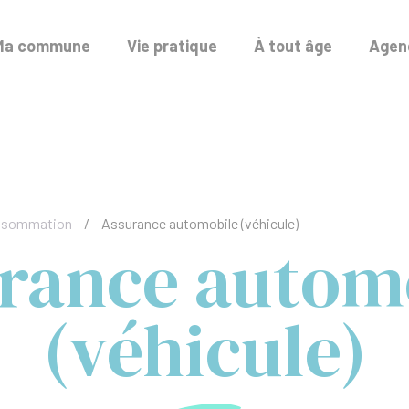
Ma commune
Vie pratique
À tout âge
Agend
onsommation
/
Assurance automobile (véhicule)
rance autom
(véhicule)