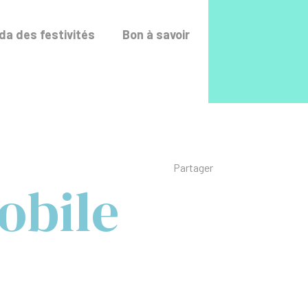
Accéder au fo
a des festivités
Bon à savoir
Liste des liens de p
Partager
obile