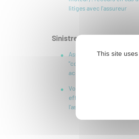
litiges avec l'assureur
Sinistre
This site uses
Assurance auto : remplir l
"constat amiable" après u
accident
Vol de véhicule : démarch
effectuer auprès de
l’assurance