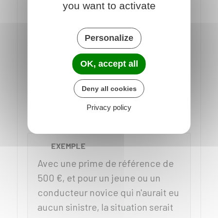
you want to activate
le
système du bonus/malus
peuvent se
conjuguer avec la majoration
Personalize
spécifique au jeune conducteur.
La manière dont s'appliquent ces
OK, accept all
majorations varie selon que vous avez
Deny all cookies
suivi la formation anticipée
d'apprentissage de la conduite ou
Privacy policy
non.
EXEMPLE
Avec une prime de référence de
500 €
, et pour un jeune ou un
conducteur novice qui n'aurait eu
aucun sinistre, la situation serait