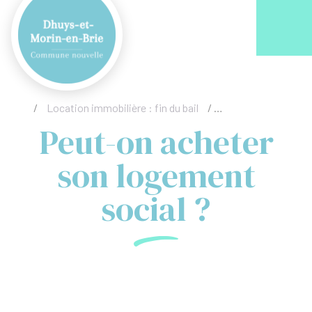
Acc
/
Location immobilière : fin du bail
/
Peut-on acheter so
Peut-on acheter
son logement
social ?