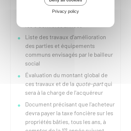
Deny all cookies
de copropriété si elles existent)
Privacy policy
Liste des travaux réalisés durant
les 5 dernières années
Liste des travaux d'amélioration
des parties et équipements
communs envisagés par le bailleur
social
Évaluation du montant global de
ces travaux et de la
quote-part
qui
sera à la charge de l'acquéreur
Document précisant que l'acheteur
devra payer la taxe foncière sur les
propriétés bâties, tous les ans, à
re
compter de la 1
année suivant