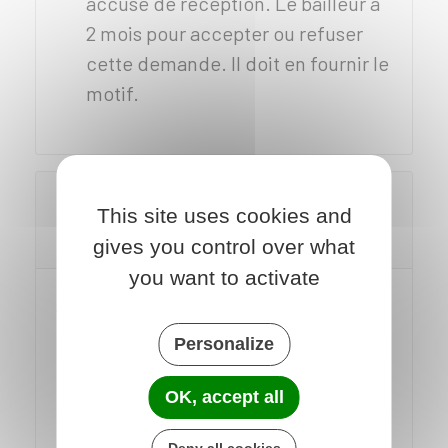
accusé de réception. Le bailleur a
2 mois pour accepter ou refuser
cette demande. Il doit en fournir le
motif.
Quelles informations doit donner le
This site uses cookies and
bailleur social avant la vente du
logement ?
gives you control over what
you want to activate
Avant la vente, le bailleur social doit
fournir certaines informations par
Personalize
écrit à l'acheteur :
OK, accept all
Montant des charges locatives des
2 dernières années (et des charges