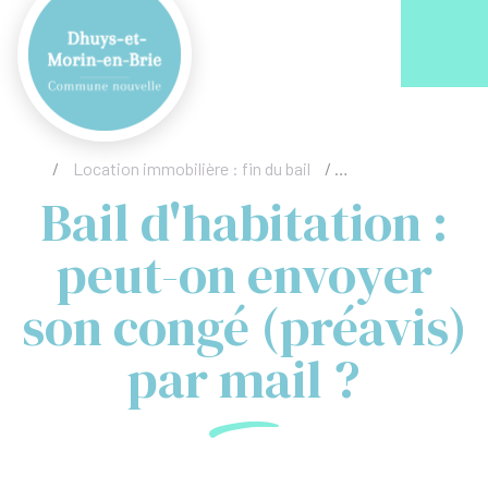
Acc
/
Location immobilière : fin du bail
/
Bail d'habitation : 
Bail d'habitation :
peut-on envoyer
son congé (préavis)
par mail ?