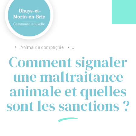
Acc
/
Animal de compagnie
/
Comment signaler une maltraita
Comment signaler
une maltraitance
animale et quelles
sont les sanctions ?