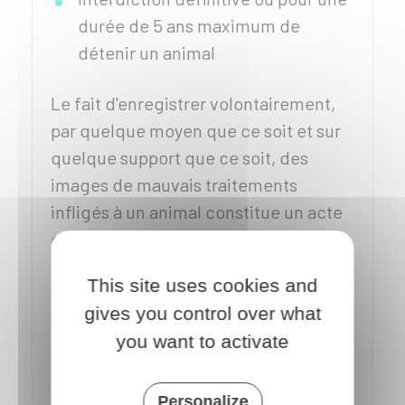
durée de 5 ans maximum de
détenir un animal
Le fait d'enregistrer volontairement,
par quelque moyen que ce soit et sur
quelque support que ce soit, des
images de mauvais traitements
infligés à un animal constitue un acte
de complicité.
L'auteur de l'enregistrement encourt
This site uses cookies and
une amende de
675 €
.
gives you control over what
Le fait de diffuser sur internet
you want to activate
l'enregistrement de telles images est
puni de 2 ans de prison et de
30 000 €
Personalize