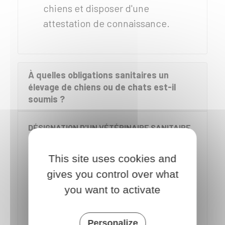
chiens et disposer d'une
attestation de connaissance.
À quelles obligations sanitaires un
élevage de chiens ou de chats est-il
soumis ?
DÉSIGNATION D'UN VÉTÉRINAIRE SANITAIRE
Vous devez
désigner un
vétérinaire
This site uses cookies and
sanitaire
. La déclaration s'effectue au
gives you control over what
moyen du formulaire cerfa n°15983 :
you want to activate
Désignation du vétérinaire sanitaire
Personalize