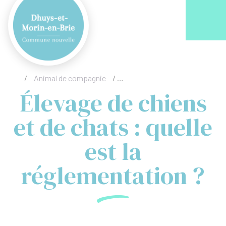
Acc
/
Animal de compagnie
/
Élevage de chiens et de chats :
Élevage de chiens
et de chats : quelle
est la
réglementation ?