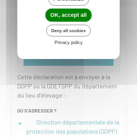
par le détenteur d'animaux
OK, accept all
Accéder au Formulaire
Deny all cookies
Privacy policy
Ministère chargé de l'agriculture
Cette déclaration est à envoyer à la
DDPP
ou la
DDETSPP
du département
du lieu d'élevage :
OÙ S'ADRESSER ?
Direction départementale de la
protection des populations (DDPP)