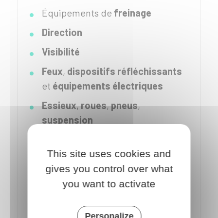
Équipements de
freinage
Direction
Visibilité
Feux
,
dispositifs réfléchissants
et
équipements électriques
Essieux
,
roues
,
pneus
,
suspension
Châssis
et
accessoires du
châssis
This site uses cookies and
gives you control over what
Autre matériel :
klaxon
(avertisseur
you want to activate
sonore)…
Nuisances
: pollution, niveau
Personalize