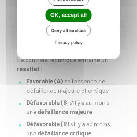
sonore.
OK, accept all
Deny all cookies
Quel est le résultat du contrôle
technique d'un 2,3 roues ?
Privacy policy
Le contrôle technique entraîne un
résultat
:
Favorable (A)
en l'absence de
défaillance majeure et critique
Défavorable (S
) s'il y a au moins
une
défaillance majeure
Défavorable (R)
s'il y a au moins
une
défaillance critique
.