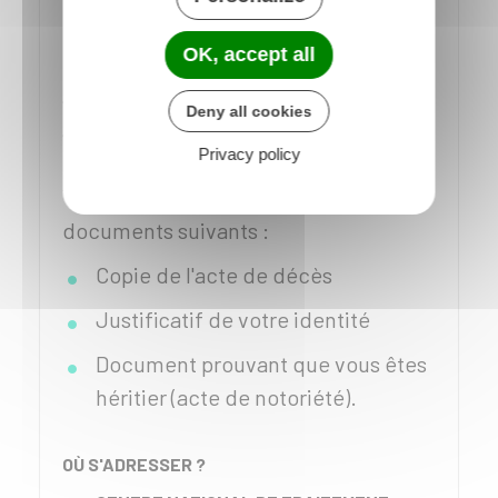
consulter
gratuitement
le fichier
OK, accept all
national des comptes bancaires et
assimilés (Ficoba). Vous devez
Deny all cookies
adresser votre demande par écrit au
Privacy policy
Centre national de traitement FBFV.
Vous devez joindre à votre courrier les
documents suivants :
Copie de l'acte de décès
Justificatif de votre identité
Document prouvant que vous êtes
héritier (acte de notoriété).
OÙ S'ADRESSER ?