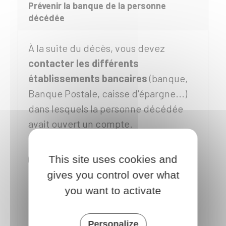
Prévenir la banque de la personne
décédée
À la suite du décès, vous devez
contacter les différents
établissements bancaires
(banque,
Banque Postale, caisse d'épargne...)
dans lesquels la personne décédée
avait ouvert un compte.
Tout héritier, un proche ou le notaire
(en charge de la succession) peut
This site uses cookies and
informer les établissements du décès.
gives you control over what
you want to activate
Pour connaître la liste des comptes et
des coffres détenus en France par la
personne décédée, vous pouvez
Personalize