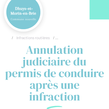
Acc
/
Infractions routières
/
Annulation judiciaire du permis 
Annulation
judiciaire du
permis de conduire
après une
infraction