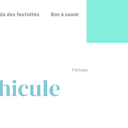
Accéder au fo
a des festivités
Bon à savoir
Liste des liens de p
Partager
hicule