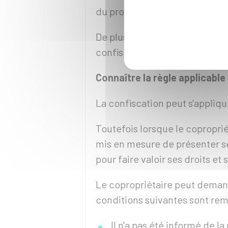
du propriétaire de bonne foi.
De plus, en cas de condamnatio
confiscation peut concerner
Connaître la règle applicable 
La confiscation peut s'appliqu
Toutefois lorsque le coproprié
mis en mesure de présenter ses
pour faire valoir ses droits et 
Le copropriétaire peut demande
conditions suivantes sont remp
Il n'a pas été informé de l