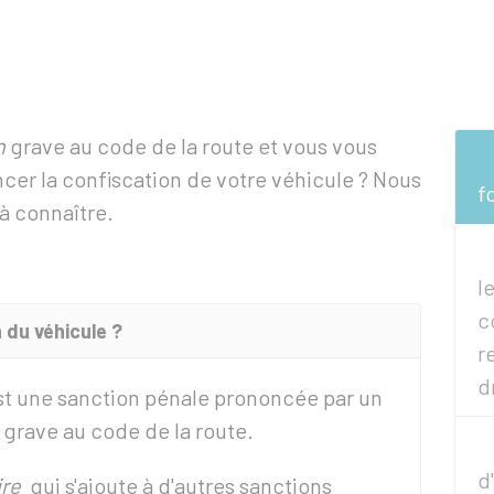
n
grave au code de la route et vous vous
cer la confiscation de votre véhicule ? Nous
f
à connaître.
l
c
 du véhicule ?
r
d
st une sanction pénale prononcée par un
grave au code de la route.
d
re
qui s'ajoute à d'autres sanctions