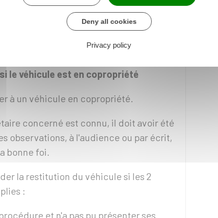
Deny all cookies
n à la suite d'un refus d'obtempérer, la
Privacy policy
plusieurs de vos véhicules
.
si le véhicule est en copropriété
er à un véhicule en copropriété.
taire concerné est connu, il doit avoir été
 observations, à l'audience ou par écrit,
sa bonne foi.
r la restitution du véhicule si les 2
lies :
a procédure et n'a pas pu présenter ses