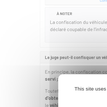
Conf
À NOTER
La confiscation du véhicule
déclaré coupable de l'infra
Le juge peut-il confisquer un vé
En principe, la confiscation 
servi
pour commettre l'infrac
This site uses
Toutefois,
en cas de condamna
d'obtempérer
, ou
d'un
rodéo 
le
véhicule dont vous avez la 