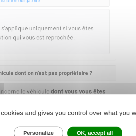
iscation obligatoire
 s'applique uniquement si vous êtes
ction qui vous est reprochée.
hicule dont on n'est pas propriétaire ?
concerne le véhicule
dont vous vous êtes
tion et
dont vous êtes propriétaire
.
 cookies and gives you control over what you w
tion à la suite d'un refus
motorisé
, la confiscation peut concerner
libre disposition
Personalize
, sous réserve des droits
OK, accept all